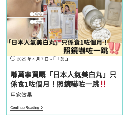
人
神
梳
洗
頭
水」
萬
寧
有
售！
Post
Post
2025 年 4 月 7 日
美白
published:
category:
喺萬寧買嘅「日本人氣美白丸」只
係食1咗個月！照鏡嚇咗一跳
用家效果
喺
Continue Reading
萬
寧
買
嘅