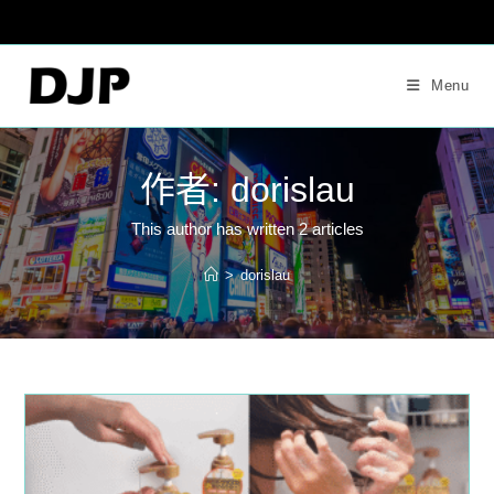
Skip
to
content
Menu
作者:
dorislau
This author has written 2 articles
>
dorislau