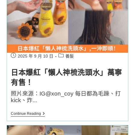
Post
Post
2025 年 9 月 10 日
養髮
published:
category:
日本爆紅「懶人神梳洗頭水」萬寧
有售！
照片來源：IG@xon_coy 每日都為毛躁、打
kick、炸...
日
Continue Reading
本
爆
紅
「懶