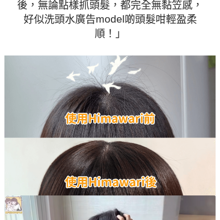
後，無論點樣抓頭髮，都完全無黏笠感，
好似洗頭水廣告model啲頭髮咁輕盈柔
順！」