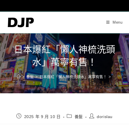
Skip
to
content
Menu
日本爆紅「懶人神梳洗頭
水」萬寧有售！
>
養髮
>
日本爆紅「懶人神梳洗頭水」萬寧有售！
>
Post
Post
Post
2025 年 9 月 10 日
養髮
dorislau
published:
category:
author: