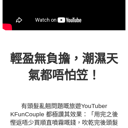
輕盈無負擔，潮濕天
氣都唔怕笠！
有頭髮亂翹問題嘅旅遊YouTuber
KFunCouple 都極讚其效果：「用完之後
慳返唔少買順直噴霧嘅錢，吹乾完後頭髮