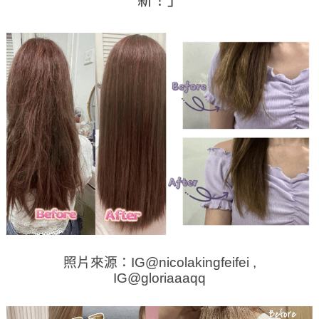
照片來源：IG@nicolakingfeifei ,
IG@gloriaaaqq