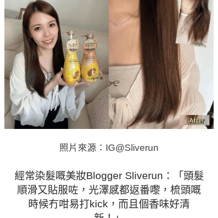
照片來源：IG@Sliverun
經常染髮嘅美妝Blogger Sliverun：「頭髮
順滑又貼服咗，光澤感都返番嚟，梳頭嘅
時候冇咁易打kick，而且個香味好清
新！」