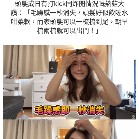
頭髮成日有打kick同炸開情況嘅熱菇大
讚：「毛躁感一秒消失，頭髮好似飲咗水
咁柔軟，而家頭髮可以一梳梳到尾，朝早
梳兩梳就可以出門！」