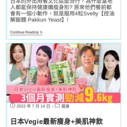
日本的外出用餐文化這麼流行，為什麼當地
虛
寒，
人都能保持健康纖瘦身形? 原來他們餐前都
行
會有一個小動作，就是服用4粒Svelty【控油
氣
解飯麵 Pakkun Yeast】!
活
血！
日
餐
Continue Reading
本
前
政
4
府
粒，
消
吃
費
什
者
麼
廳
都
都
只
認
吸
可
收
的
16%
機
能
性
表
示
Post
Post
食
2022 年 7 月 14 日
瘦身
品！
published:
category:
日本Vegie最新瘦身+美肌神飲