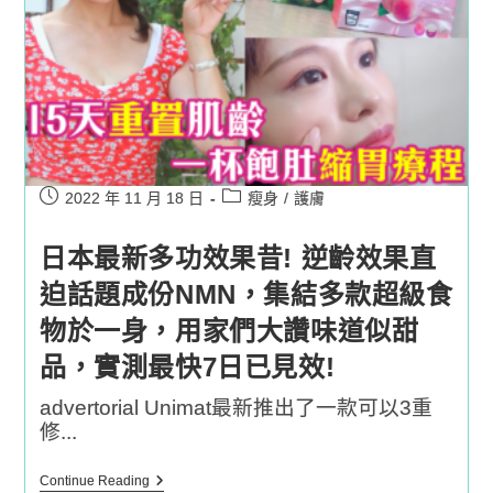
飲
1
個
月
瘦
1
個
碼
Post
Post
2022 年 11 月 18 日
瘦身
/
護膚
published:
category:
日本最新多功效果昔! 逆齡效果直
迫話題成份NMN，集結多款超級食
物於一身，用家們大讚味道似甜
品，實測最快7日已見效!
advertorial Unimat最新推出了一款可以3重
修...
日
Continue Reading