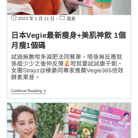
Post
Post
2023 年 1 月 11 日
瘦身
published:
category:
日本Vegie最新瘦身+美肌神飲 1個
月瘦1個碼
試過無數咁多減肥法同餐單，唔係無反應就
係瘦少少之後仲反彈
咁就要試試康子妮、
女團Strayz@榛綦同專家推薦Vegie365倍效
酵素果昔。
日
Continue Reading
本
Vegie
最
新
瘦
身
+美
肌
神