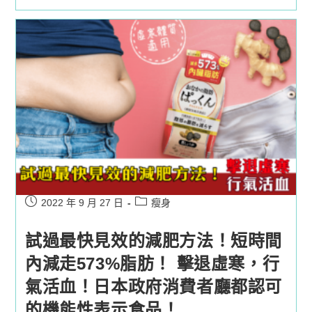
本
最
新
多
功
效
果
昔!
逆
齡
效
果
直
迫
話
題
成
份
Post
Post
2022 年 9 月 27 日
瘦身
NMN，
集
published:
category:
結
試過最快見效的減肥方法！短時間
多
款
內減走573%脂肪！ 擊退虛寒，行
超
級
食
氣活血！日本政府消費者廳都認可
物
於
的機能性表示食品！