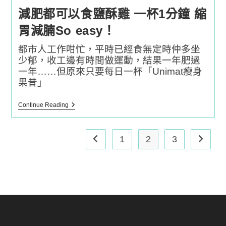
9.6kg
減肥都可以食鹽酥雞 一杯1分鐘 縮
胃減腩So easy！
都市人工作咁忙，平時已經食無定時仲多坐
少郁，收工邊有時間做運動，結果一年肥過
一年……但原來只要每日一杯「Unimat瘦身
果昔」
減
Continue Reading
肥
都
可
以
1
2
3
Go to the previous page
Go to th
食
鹽
酥
雞
一
杯
1
分
鐘
縮
胃