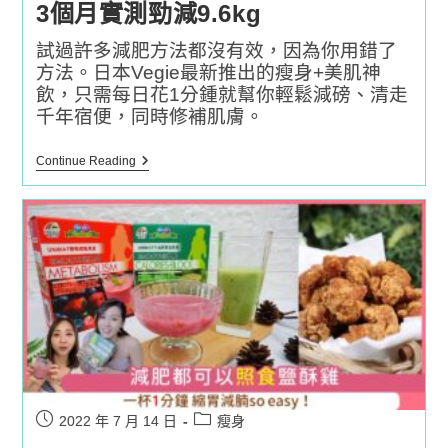
3個月實測勁減9.6kg
試過許多減肥方法都沒有效，因為你用錯了
方法。日本Vegie最新推出的瘦身+美肌神
飲，只需每日花1分鍾就幫你輕鬆減磅、清走
千年宿便，同時修補肌膚。
日
Continue Reading
本
Vegie
最
新
瘦
身
+美
肌
神
飲
3
個
月
實
測
勁
Post
Post
2022 年 7 月 14 日
瘦身
減
published:
category: