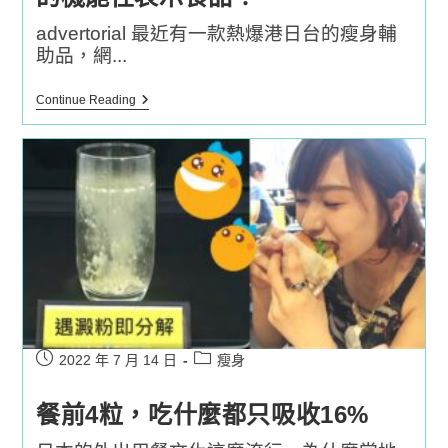
一
身，
advertorial 最近有一款熱爆港日台的瘦身輔
用
助品，網...
家
們
大
試
Continue Reading
讚
過
味
最
道
快
似
見
甜
效
品，
的
實
減
測
肥
最
方
快
法！
7
短
日
時
已
間
見
內
效!
減
走
Post
Post
2022 年 7 月 14 日
瘦身
573%
published:
category:
脂
肪！
餐前4粒，吃什麼都只吸收16%
擊
退