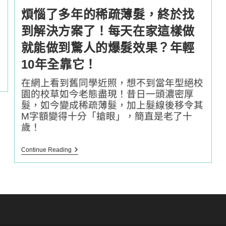
煩惱了多年的稀疏薄髮，終於找
到解決方案了！每天在家這樣做
就能做到驚人的爆髮效果？年輕
10年全靠它！
在網上看到舊同學近照，想不到當年型絕校
園的校草如今老態盡現！昔日一頭濃密厚
髮，如今變成稀疏薄髮，加上髮線後移令其
M字額變得十分「搶眼」，簡直是老了十
歲！
煩
Continue Reading
惱
了
多
年
的
稀
疏
薄
髮，