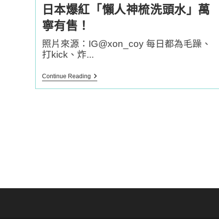
日本爆紅「懶人神梳洗頭水」萬
寧有售！
照片來源：IG@xon_coy 每日都為毛躁、
打kick、炸...
日
Continue Reading
本
爆
紅
「懶
人
神
梳
洗
頭
水」
萬
寧
有
售！