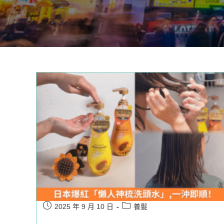
Post
Post
2025 年 9 月 10 日
養髮
published:
category: