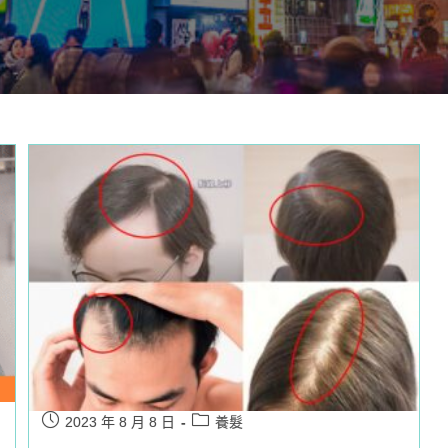
Post
Post
2023 年 8 月 8 日
養髮
published:
category: