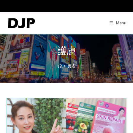
Skip
to
content
Menu
護膚
>
護膚